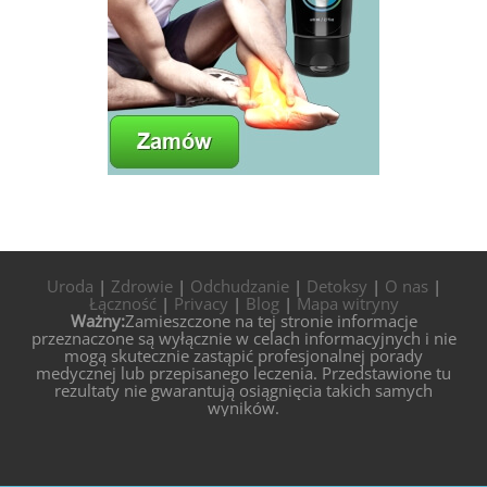
Uroda
|
Zdrowie
|
Odchudzanie
|
Detoksy
|
O nas
|
Łączność
|
Privacy
|
Blog
|
Mapa witryny
Ważny:
Zamieszczone na tej stronie informacje
przeznaczone są wyłącznie w celach informacyjnych i nie
mogą skutecznie zastąpić profesjonalnej porady
medycznej lub przepisanego leczenia. Przedstawione tu
rezultaty nie gwarantują osiągnięcia takich samych
wyników.