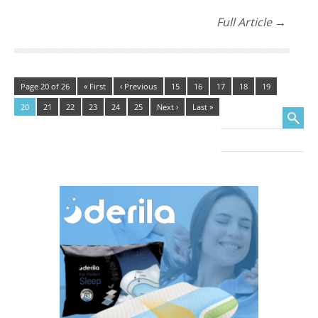
Full Article →
Page 20 of 26
« First
‹ Previous
15
16
17
18
19
20
21
22
23
24
25
Next ›
Last »
Search