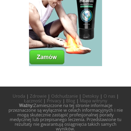
Uroda
|
Zdrowie
|
Odchudzanie
|
Detoksy
|
O nas
|
Łączność
|
Privacy
|
Blog
|
Mapa witryny
Ważny:
Zamieszczone na tej stronie informacje
przeznaczone są wyłącznie w celach informacyjnych i nie
mogą skutecznie zastąpić profesjonalnej porady
medycznej lub przepisanego leczenia. Przedstawione tu
rezultaty nie gwarantują osiągnięcia takich samych
wyników.