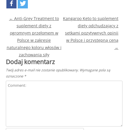
Post navigation
←
Anti-Grey Treatment to
Kangaroo Keto to suplement
suplement diety z
diety odchudzający z
ogromnym przełomem w
setkami pozytywnych opinii
Polsce w zakresie
w Polsce i przystępną ceną
naturalnego koloru włosów i
→
zachowania siły
Dodaj komentarz
Twój adres e-mail nie zostanie opublikowany.
Wymagane pola są
oznaczone
*