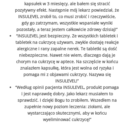
kapsułek w 3 miesięcy, ale bałem się stracić
pozytywny efekt. Następnie mój lekarz powiedział, że
INSULEVEL zrobił to, co musi zrobić i rzeczywiście,
gdy go zatrzymam, wszystkie wspaniałe wyniki
pozostały, a teraz jestem całkowicie zdrowy dzisiaj!”
“INSULEVEL jest bezpieczny. Ze wszystkich tabletek i
tabletek na cukrzycę używam, zwykle dostaję reakcje
alergiczne i rany zapalne nerek. Te tabletki są dość
niebezpieczne. Nawet nie wiem, dlaczego dają je
chorym na cukrzycę w aptece. Na szczęście w końcu
znalazłem kapsułkę, która jest wolna od ryzyka i
pomaga mi z objawami cukrzycy. Nazywa się
INSULEVEL!”
“Według opinii pacjenta INSULEVEL, produkt pomaga
i jest naprawdę dobry. Jako lekarz musiałem to
sprawdzić. I dzięki Bogu to zrobiłem. Wszedłem na
zupełnie nowy poziom leczenia: ziołami, ale
wystarczająco skutecznymi, aby w końcu
wyeliminować cukrzycę!”