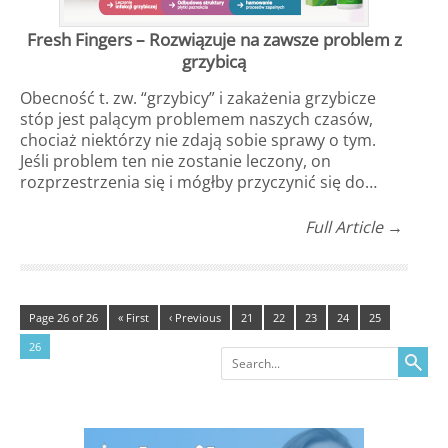
Fresh Fingers – Rozwiązuje na zawsze problem z
grzybicą
Obecność t. zw. “grzybicy” i zakażenia grzybicze
stóp jest palącym problemem naszych czasów,
chociaż niektórzy nie zdają sobie sprawy o tym.
Jeśli problem ten nie zostanie leczony, on
rozprzestrzenia się i mógłby przyczynić się do…
Full Article →
Page 26 of 26
« First
‹ Previous
21
22
23
24
25
26
Search