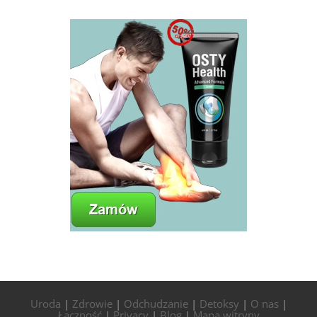
Uroda
|
Zdrowie
|
Odchudzanie
|
Detoksy
|
O nas
|
Łączność
|
Privacy
|
Blog
|
Mapa witryny