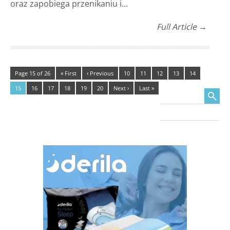
oraz zapobiega przenikaniu i…
Full Article →
Page 15 of 26
« First
‹ Previous
10
11
12
13
14
15
16
17
18
19
20
Next ›
Last »
Search