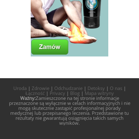
Uroda
|
Zdrowie
|
Odchudzanie
|
Detoksy
|
O nas
|
Łączność
|
Privacy
|
Blog
|
Mapa witryny
Ważny:
Zamieszczone na tej stronie informacje
przeznaczone są wyłącznie w celach informacyjnych i nie
mogą skutecznie zastąpić profesjonalnej porady
medycznej lub przepisanego leczenia. Przedstawione tu
rezultaty nie gwarantują osiągnięcia takich samych
wyników.