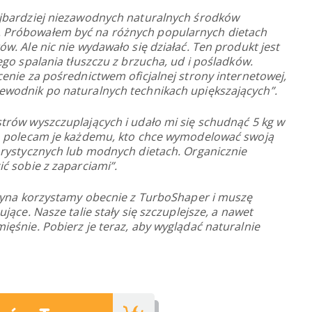
jbardziej niezawodnych naturalnych środków
 Próbowałem być na różnych popularnych dietach
w. Ale nic nie wydawało się działać. Ten produkt jest
ego spalania tłuszczu z brzucha, ud i pośladków.
enie za pośrednictwem oficjalnej strony internetowej,
wodnik po naturalnych technikach upiększających”.
trów wyszczuplających i udało mi się schudnąć 5 kg w
co polecam je każdemu, kto chce wymodelować swoją
orystycznych lub modnych dietach. Organicznie
ć sobie z zaparciami”.
czyna korzystamy obecnie z TurboShaper i muszę
jące. Nasze talie stały się szczuplejsze, a nawet
ęśnie. Pobierz je teraz, aby wyglądać naturalnie