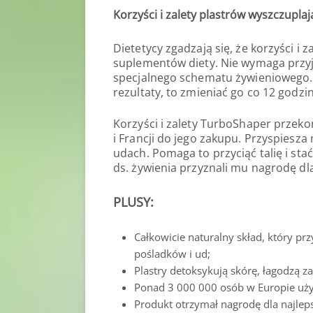
Korzyści i zalety plastrów wyszczupla
Dietetycy zgadzają się, że korzyści i
suplementów diety. Nie wymaga przy
specjalnego schematu żywieniowego. 
rezultaty, to zmieniać go co 12 godzin
Korzyści i zalety TurboShaper przeko
i Francji do jego zakupu. Przyspiesz
udach. Pomaga to przyciąć talię i stać
ds. żywienia przyznali mu nagrodę dl
PLUSY:
Całkowicie naturalny skład, który prz
pośladków i ud;
Plastry detoksykują skórę, łagodzą zap
Ponad 3 000 000 osób w Europie używ
Produkt otrzymał nagrodę dla najlep