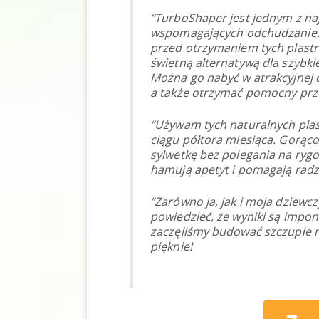
“TurboShaper jest jednym z na
wspomagających odchudzanie.
przed otrzymaniem tych plastró
świetną alternatywą dla szybki
Można go nabyć w atrakcyjnej c
a także otrzymać pomocny prze
“Używam tych naturalnych plas
ciągu półtora miesiąca. Gorą
sylwetkę bez polegania na ryg
hamują apetyt i pomagają radzi
“Zarówno ja, jak i moja dziew
powiedzieć, że wyniki są imponu
zaczęliśmy budować szczupłe mi
pięknie!