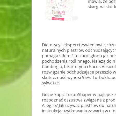
mówią, że poz
skarg na skut
Dietetycy i eksperci żywieniowi z ró
naturalnych plastrów odchudzających
pomaga stłumić uczucie głodu jak nie
pochodzenia roślinnego. Należą do ni
Cambogia, L-karnityna i Fucus Vesic
rozwiązanie odchudzające przeszło ws
skuteczność wynosi 95%. TurboShape
sylwetkę.
Gdzie kupić TurboShaper w najlepszej 
rozpoznać oszustwa związane z prod
Allegro? Jak używać plastrów do natu
instrukcją użytkowania zawartą w ulo