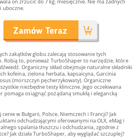
wala on zrzucić do 7 kg. miesięcznie. Nie ma żadnych
ki uboczne.
żnych zakątków globu zalecają stosowanie tych
. Robią to, ponieważ TurboShaper to narzędzie, które
dźwiedź. Organiczny skład obejmuje naturalne składniki
ch kofeina, zielona herbata, kapsaicyna, Garcinia
ulosus (morszczyn pęcherzykowaty). Organiczne
zystkie niezbędne testy kliniczne. Jego oczekiwana
r pomaga osiągnąć pożądaną smukłą i elegancką
cenie w Bułgarii, Polsce, Niemczech i Francji? Jak
uktami odchudzającymi oferowanymi na OLX, eMag i
ralnego spalania tłuszczu i odchudzania, zgodnie z
tce? Jak działa TurboShaper, aby wyglądać szczuplej?