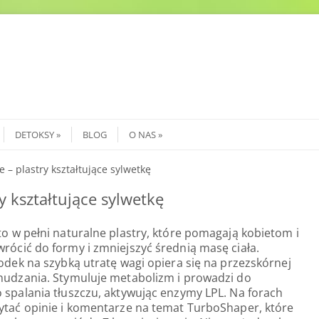
DETOKSY
BLOG
O NAS
 – plastry kształtujące sylwetkę
y kształtujące sylwetkę
o w pełni naturalne plastry, które pomagają kobietom i
ócić do formy i zmniejszyć średnią masę ciała.
odek na szybką utratę wagi opiera się na przezskórnej
udzania. Stymuluje metabolizm i prowadzi do
spalania tłuszczu, aktywując enzymy LPL. Na forach
tać opinie i komentarze na temat TurboShaper, które