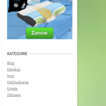
KATEGORIE
Blog
Detoksy
Inny
Odchudzanie
Uroda
Zdrowie