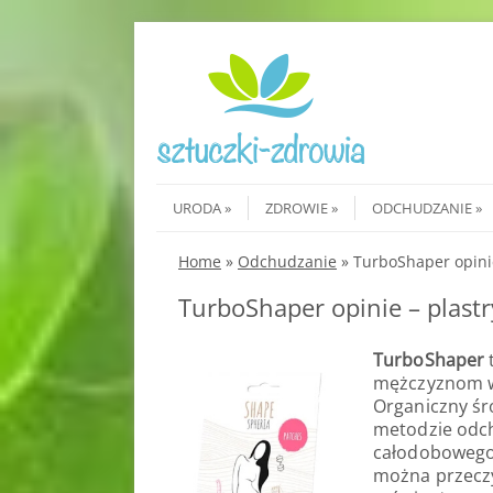
Skip to content
Menu
URODA
ZDROWIE
ODCHUDZANIE
Home
»
Odchudzanie
»
TurboShaper opinie
TurboShaper opinie – plastr
TurboShaper
t
mężczyznom wr
Organiczny śr
metodzie odch
całodobowego 
można przeczy