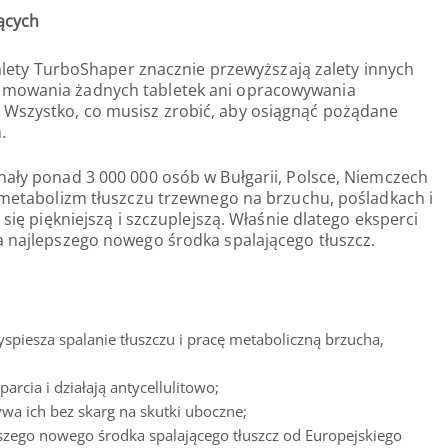
jących
 zalety TurboShaper znacznie przewyższają zalety innych
jmowania żadnych tabletek ani opracowywania
Wszystko, co musisz zrobić, aby osiągnąć pożądane
.
nały ponad 3 000 000 osób w Bułgarii, Polsce, Niemczech
a metabolizm tłuszczu trzewnego na brzuchu, pośladkach i
 się piękniejszą i szczuplejszą. Właśnie dlatego eksperci
a najlepszego nowego środka spalającego tłuszcz.
yspiesza spalanie tłuszczu i pracę metaboliczną brzucha,
arcia i działają antycellulitowo;
a ich bez skarg na skutki uboczne;
szego nowego środka spalającego tłuszcz od Europejskiego