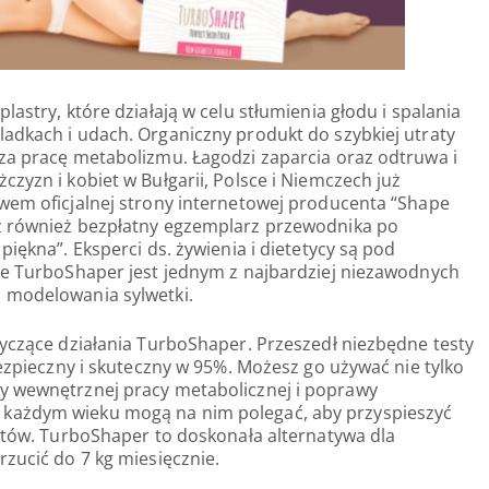
lastry, które działają w celu stłumienia głodu i spalania
adkach i udach. Organiczny produkt do szybkiej utraty
za pracę metabolizmu. Łagodzi zaparcia oraz odtruwa i
zyzn i kobiet w Bułgarii, Polsce i Niemczech już
wem oficjalnej strony internetowej producenta “Shape
z również bezpłatny egzemplarz przewodnika po
piękna”. Eksperci ds. żywienia i dietetycy są pod
że TurboShaper jest jednym z najbardziej niezawodnych
 modelowania sylwetki.
tyczące działania TurboShaper. Przeszedł niezbędne testy
bezpieczny i skuteczny w 95%. Możesz go używać nie tylko
y wewnętrznej pracy metabolicznej i poprawy
każdym wieku mogą na nim polegać, aby przyspieszyć
uktów. TurboShaper to doskonała alternatywa dla
rzucić do 7 kg miesięcznie.