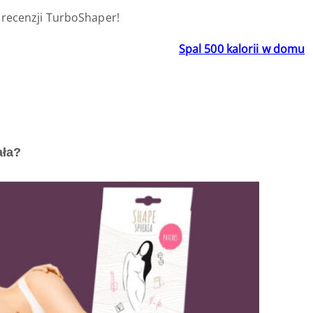
 recenzji TurboShaper!
Spal 500 kalorii w domu
ała?