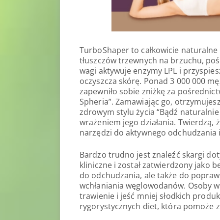
TurboShaper to całkowicie naturalne p
tłuszczów trzewnych na brzuchu, pośl
wagi aktywuje enzymy LPL i przyspies
oczyszcza skórę. Ponad 3 000 000 mężc
zapewniło sobie zniżkę za pośrednict
Spheria”. Zamawiając go, otrzymujes
zdrowym stylu życia “Bądź naturalnie 
wrażeniem jego działania. Twierdzą, 
narzędzi do aktywnego odchudzania i
Bardzo trudno jest znaleźć skargi do
kliniczne i został zatwierdzony jako 
do odchudzania, ale także do popraw
wchłaniania węglowodanów. Osoby w 
trawienie i jeść mniej słodkich prod
rygorystycznych diet, która pomoże z