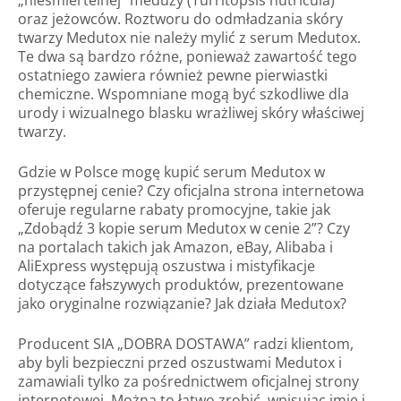
oraz jeżowców. Roztworu do odmładzania skóry
twarzy Medutox nie należy mylić z serum Medutox.
Te dwa są bardzo różne, ponieważ zawartość tego
ostatniego zawiera również pewne pierwiastki
chemiczne. Wspomniane mogą być szkodliwe dla
urody i wizualnego blasku wrażliwej skóry właściwej
twarzy.
Gdzie w Polsce mogę kupić serum Medutox w
przystępnej cenie? Czy oficjalna strona internetowa
oferuje regularne rabaty promocyjne, takie jak
„Zdobądź 3 kopie serum Medutox w cenie 2”? Czy
na portalach takich jak Amazon, eBay, Alibaba i
AliExpress występują oszustwa i mistyfikacje
dotyczące fałszywych produktów, prezentowane
jako oryginalne rozwiązanie? Jak działa Medutox?
Producent SIA „DOBRA DOSTAWA” radzi klientom,
aby byli bezpieczni przed oszustwami Medutox i
zamawiali tylko za pośrednictwem oficjalnej strony
internetowej. Można to łatwo zrobić, wpisując imię i