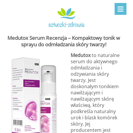
Medutox Serum Recenzja – Kompaktowy tonik w
sprayu do odmładzania skóry twarzy!
Medutox
to naturalne
serum do aktywnego
odmładzania i
odżywiania skóry
twarzy. Jest
doskonałym tonikiem
nawilżającym i
nawilżającym skórę
właściwą, który
podkreśla naturalny
urok i blask komórek
skóry. Jej
producentem jest