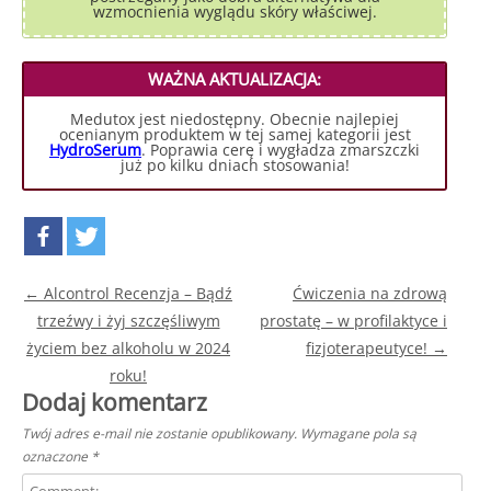
wzmocnienia wyglądu skóry właściwej.
WAŻNA AKTUALIZACJA:
Medutox jest niedostępny. Obecnie najlepiej
ocenianym produktem w tej samej kategorii jest
HydroSerum
. Poprawia cerę i wygładza zmarszczki
już po kilku dniach stosowania!
Post navigation
←
Alcontrol Recenzja – Bądź
Ćwiczenia na zdrową
trzeźwy i żyj szczęśliwym
prostatę – w profilaktyce i
życiem bez alkoholu w 2024
fizjoterapeutyce!
→
roku!
Dodaj komentarz
Twój adres e-mail nie zostanie opublikowany.
Wymagane pola są
oznaczone
*