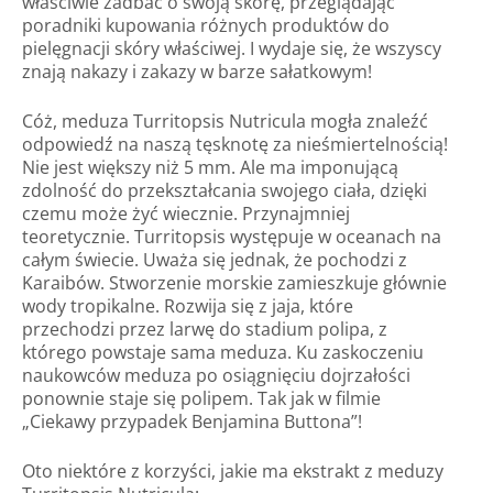
właściwie zadbać o swoją skórę, przeglądając
poradniki kupowania różnych produktów do
pielęgnacji skóry właściwej. I wydaje się, że wszyscy
znają nakazy i zakazy w barze sałatkowym!
Cóż, meduza Turritopsis Nutricula mogła znaleźć
odpowiedź na naszą tęsknotę za nieśmiertelnością!
Nie jest większy niż 5 mm. Ale ma imponującą
zdolność do przekształcania swojego ciała, dzięki
czemu może żyć wiecznie. Przynajmniej
teoretycznie. Turritopsis występuje w oceanach na
całym świecie. Uważa się jednak, że pochodzi z
Karaibów. Stworzenie morskie zamieszkuje głównie
wody tropikalne. Rozwija się z jaja, które
przechodzi przez larwę do stadium polipa, z
którego powstaje sama meduza. Ku zaskoczeniu
naukowców meduza po osiągnięciu dojrzałości
ponownie staje się polipem. Tak jak w filmie
„Ciekawy przypadek Benjamina Buttona”!
Oto niektóre z korzyści, jakie ma ekstrakt z meduzy