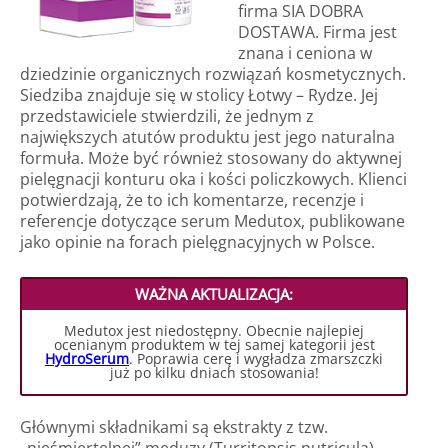
firma SIA DOBRA
DOSTAWA. Firma jest
znana i ceniona w
dziedzinie organicznych rozwiązań kosmetycznych.
Siedziba znajduje się w stolicy Łotwy – Rydze. Jej
przedstawiciele stwierdzili, że jednym z
największych atutów produktu jest jego naturalna
formuła. Może być również stosowany do aktywnej
pielęgnacji konturu oka i kości policzkowych. Klienci
potwierdzają, że to ich komentarze, recenzje i
referencje dotyczące serum Medutox, publikowane
jako opinie na forach pielęgnacyjnych w Polsce.
WAŻNA AKTUALIZACJA:
Medutox jest niedostępny. Obecnie najlepiej
ocenianym produktem w tej samej kategorii jest
HydroSerum
. Poprawia cerę i wygładza zmarszczki
już po kilku dniach stosowania!
Głównymi składnikami są ekstrakty z tzw.
„nieśmiertelnej” meduzy (Turritopsis nutricula)