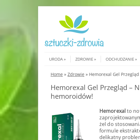
Skip to content
Menu
URODA
ZDROWIE
ODCHUDZANIE
Home
»
Zdrowie
»
Hemorexal Gel Przegląd 
Hemorexal Gel Przegląd – Na
hemoroidów!
Hemorexal
to no
zaprojektowanym
żel do stosowani
formule ekstrakt
delikatny proble