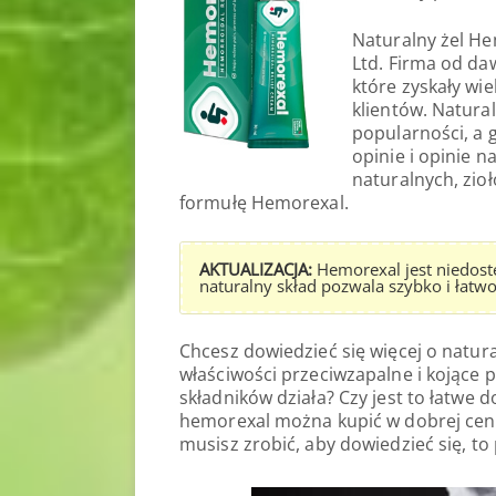
Naturalny żel He
Ltd. Firma od da
które zyskały wi
klientów. Natura
popularności, a 
opinie i opinie 
naturalnych, zio
formułę Hemorexal.
AKTUALIZACJA:
Hemorexal jest niedostę
naturalny skład pozwala szybko i łat
Chcesz dowiedzieć się więcej o natur
właściwości przeciwzapalne i kojące 
składników działa? Czy jest to łatwe
hemorexal można kupić w dobrej cenie
musisz zrobić, aby dowiedzieć się, t