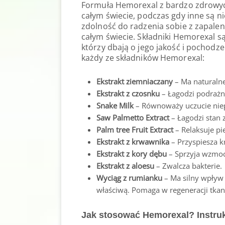
Formuła Hemorexal z bardzo zdrowyc
całym świecie, podczas gdy inne są ni
zdolność do radzenia sobie z zapale
całym świecie. Składniki Hemorexal s
którzy dbają o jego jakość i pochodze
każdy ze składników Hemorexal:
Ekstrakt ziemniaczany
– Ma naturalne
Ekstrakt z czosnku
– Łagodzi podrażni
Snake Milk
– Równoważy uczucie niep
Saw Palmetto Extract
– Łagodzi stan z
Palm tree Fruit Extract
– Relaksuje pi
Ekstrakt z krwawnika
– Przyspiesza k
Ekstrakt z kory dębu
– Sprzyja wzmoc
Ekstrakt z aloesu
– Zwalcza bakterie.
Wyciąg z rumianku
– Ma silny wpływ n
właściwą. Pomaga w regeneracji tkan
Jak stosować Hemorexal? Instru