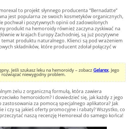
morexal to projekt słynnego producenta “Bernadatte”
wna jest popularna ze swoich kosmetyków organicznych,
ele pochwał i pozytywnych opinii od zadowolonych
lny produkt na hemoroidy również zaczyna zyskiwać na
głównie w krajach Europy Zachodniej, są już pozytywne
na temat produktu naturalnego. Klienci są pod wrażeniem
łowych składników, które producent zdołał połączyć w
pny. Jeśli szukasz leku na hemoroidy – zobacz
Gelarex
. Jego
wo rozwiązać niewygodny problem.
alnym żelu z organiczną formułą, która zawiera
przeciwko hemoroidom? I dowiedzieć się, jak każdy z jego
 do zastosowania za pomocą specjalnego aplikatora? Jak
 i czy są jakieś oferty promocyjne i rabaty? Wszystko, co
o przeczytać naszą recenzję Hemorexal do samego końca!