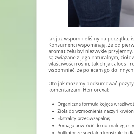
Jak już wspomnieliśmy na początku, is
Konsumenci wspominają, że od pierws
aromat żelu był niezwykle przyjemny
są związane z jego naturalnym, zioł
właściwości roślin, takich jak aloes 
wspomnieć, że polecam go do innych 
Oto jak możemy podsumować pozytywne
komentarzami Hemorexal:
Organiczna formuła kojąca wrażliw
Zioła do wzmocnienia naczyń krwion
Ekstrakty przeciwzapalne;
Pomaga powrócić do normalnego styl
Aplikator ze specjalną konstrukcją d