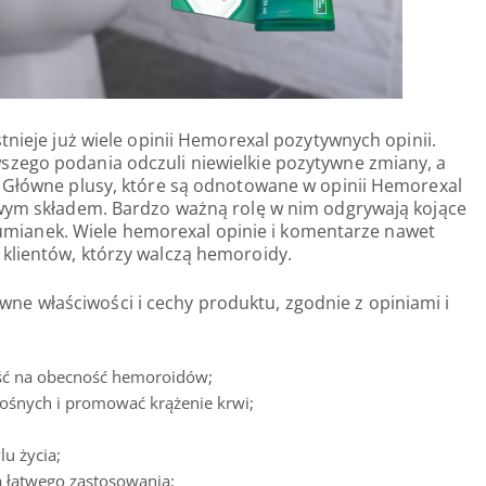
tnieje już wiele opinii Hemorexal pozytywnych opinii.
zego podania odczuli niewielkie pozytywne zmiany, a
. Główne plusy, które są odnotowane w opinii Hemorexal
owym składem. Bardzo ważną rolę w nim odgrywają kojące
i rumianek. Wiele hemorexal opinie i komentarze nawet
klientów, którzy walczą hemoroidy.
 właściwości i cechy produktu, zgodnie z opiniami i
ość na obecność hemoroidów;
ośnych i promować krążenie krwi;
u życia;
la łatwego zastosowania;