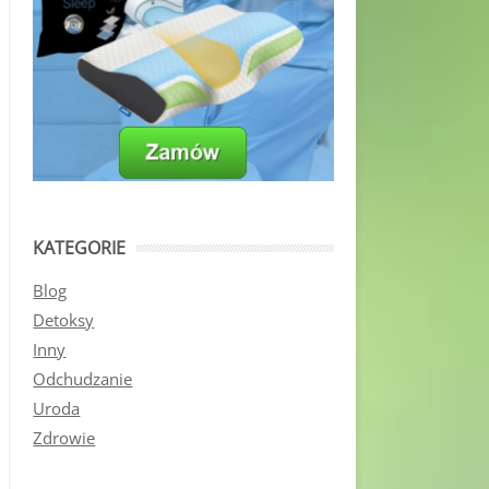
KATEGORIE
Blog
Detoksy
Inny
Odchudzanie
Uroda
Zdrowie