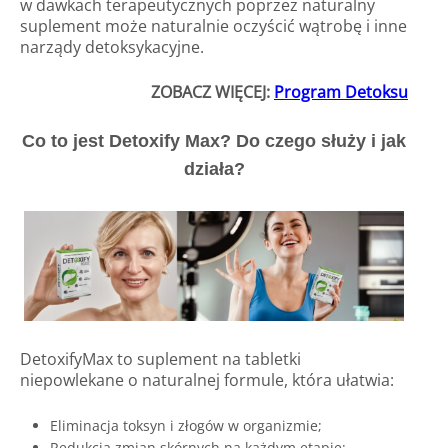
w dawkach terapeutycznych poprzez naturalny
suplement może naturalnie oczyścić wątrobę i inne
narządy detoksykacyjne.
ZOBACZ WIĘCEJ:
Program Detoksu
Co to jest Detoxify Max? Do czego służy i jak
działa?
DetoxifyMax to suplement na tabletki
niepowlekane o naturalnej formule, która ułatwia:
Eliminacja toksyn i złogów w organizmie;
Redukcja zmian skórnych na każdym etapie;