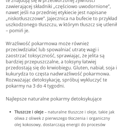
te znajdują się w przetworzonej żywności
zawierającej składniki „częściowo uwodornione”,
nawet jeśli na przedniej etykiecie jest napisane
„niskotłuszczowe”. Jajecznica na bufecie to przykład
uszkodzonego tłuszczu, w którym tłuszcz się utlenił
– pomiń je.
Wrażliwość pokarmowa może również
przeciwdziałać lub spowalniać utratę wagi i
zaostrzać toksyczność, sprawiając, że jelita są
bardziej przepuszczalne, a toksyny łatwiej
przedostają się do krwiobiegu. Gluten, nabiał, soja i
kukurydza to częsta nadwrażliwość pokarmowa.
Rozważając detoksykację, spróbuj wykluczyć te
pokarmy na 3 do 4 tygodni.
Najlepsze naturalne pokarmy detoksykujące
Tłuszcze i oleje
– naturalne tłuszcze i oleje, takie jak
oliwa z oliwek z pierwszego tłoczenia i organiczny
olej kokosowy, dostarczają energii do procesów