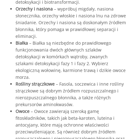
detoksykacji i biotransformacji.
Orzechy i nasiona
– wypróbuj migdały, nasiona
słonecznika, orzechy włoskie i nasiona lnu na zdrowe
śniadanie. Orzechy i nasiona są doskonałym źródłem
błonnika, który pomaga w prawidłowej separacji i
eliminacji.
Białka
– Białka są niezbędne do prawidłowego
funkcjonowania dwóch głównych szlaków
detoksykacji w komórkach wątroby, zwanych
szlakami detoksykacji fazy 1 i fazy 2. Wybierz
ekologiczną wołowinę, karmione trawą i dzikie owoce
morza.
Rośliny strączkowe
– Fasola, soczewica i inne rośliny
strączkowe są dobrym źródłem rozpuszczalnego i
nierozpuszczalnego błonnika, a także różnych
prekursorów aminokwasów.
Owoce
– Owoce zawierają szeroką gamę
fitoskładników, takich jak beta-karoten, luteina i
antocyjany, które mają ochronne właściwości
przeciwutleniające. Są również dobrym źródłem
rozpuszczalnego i nierozpuszczalnego błonnika oraz