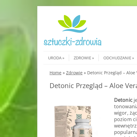
Skip to content
Menu
URODA
ZDROWIE
ODCHUDZANIE
Home
»
Zdrowie
»
Detonic Przegląd – Aloe 
Detonic Przegląd – Aloe Ver
Detonic
j
tonowania
wigor, żąd
poziom ci
wewnętrzn
popularna