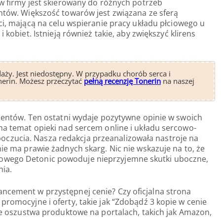
 firmy jest skierowany do różnych potrzeb
ów. Większość towarów jest związana ze sferą
i, mającą na celu wspieranie pracy układu płciowego u
 kobiet. Istnieją również takie, aby zwiększyć klirens
daży. Jest niedostępny. W przypadku chorób serca i
nerin. Możesz przeczytać
pełną recenzję Tonerin
na naszej
klientów. Ten ostatni wydaje pozytywne opinie w swoich
 na temat opieki nad sercem online i układu sercowo-
czucia. Nasza redakcja przeanalizowała nastroje na
nie ma prawie żadnych skarg. Nic nie wskazuje na to, że
owego Detonic powoduje nieprzyjemne skutki uboczne,
nia.
ncement w przystępnej cenie? Czy oficjalna strona
promocyjne i oferty, takie jak “Zdobądź 3 kopie w cenie
ywe oszustwa produktowe na portalach, takich jak Amazon,