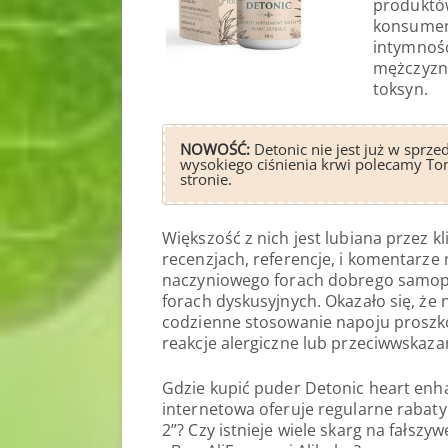
produktów
konsument
intymnośc
mężczyzn i
toksyn.
NOWOŚĆ:
Detonic nie jest już w sprze
wysokiego ciśnienia krwi polecamy To
stronie.
Większość z nich jest lubiana przez 
recenzjach, referencje, i komentarze
naczyniowego forach dobrego samopo
forach dyskusyjnych. Okazało się, że 
codzienne stosowanie napoju proszk
reakcje alergiczne lub przeciwwskaza
Gdzie kupić puder Detonic heart enha
internetowa oferuje regularne rabaty 
2”? Czy istnieje wiele skarg na fałsz