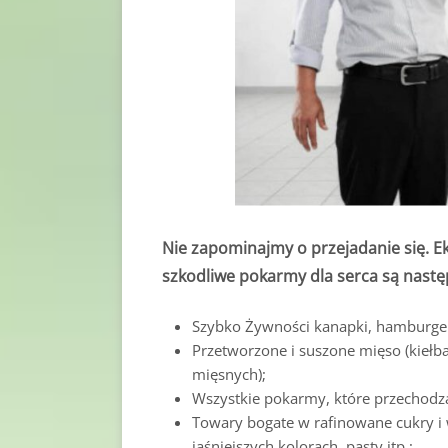
Nie zapominajmy o przejadanie się. Ek
szkodliwe pokarmy dla serca są nastę
Szybko Żywności kanapki, hamburger
Przetworzone i suszone mięso (kiełb
mięsnych);
Wszystkie pokarmy, które przechodzą
Towary bogate w rafinowane cukry i 
jaśniejszych kolorach, pasty itp.;