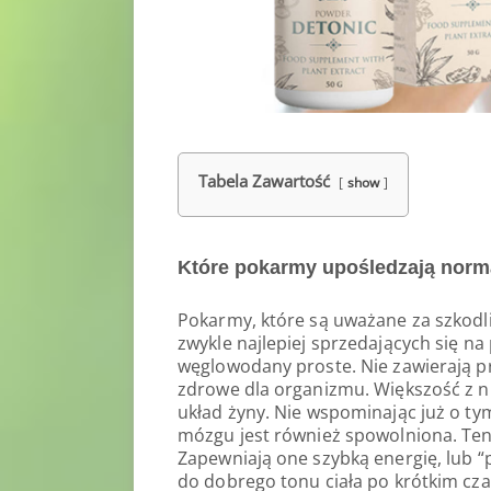
Tabela Zawartość
show
Które pokarmy upośledzają norm
Pokarmy, które są uważane za szkodli
zwykle najlepiej sprzedających się n
węglowodany proste. Nie zawierają pr
zdrowe dla organizmu. Większość z ni
układ żyny. Nie wspominając już o tym
mózgu jest również spowolniona. Ten o
Zapewniają one szybką energię, lub “p
do dobrego tonu ciała po krótkim czas