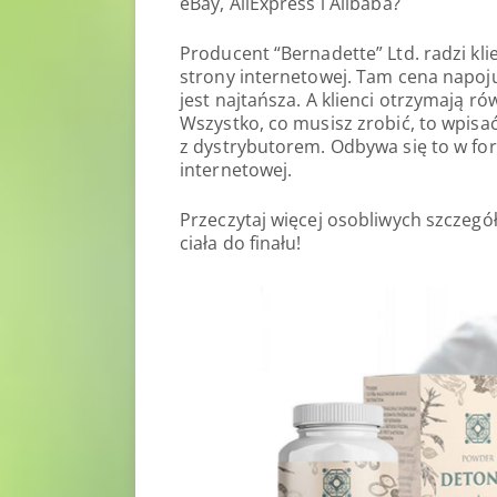
eBay, AliExpress i Alibaba?
Producent “Bernadette” Ltd. radzi kl
strony internetowej. Tam cena napo
jest najtańsza. A klienci otrzymają ró
Wszystko, co musisz zrobić, to wpisa
z dystrybutorem. Odbywa się to w fo
internetowej.
Przeczytaj więcej osobliwych szczegó
ciała do finału!