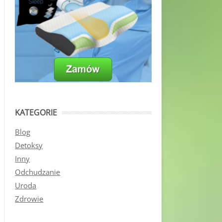
KATEGORIE
Blog
Detoksy
Inny
Odchudzanie
Uroda
Zdrowie