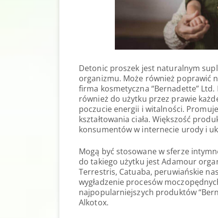
Detonic proszek jest naturalnym sup
organizmu. Może również poprawić n
firma kosmetyczna “Bernadette” Ltd. 
również do użytku przez prawie każde
poczucie energii i witalności. Promu
kształtowania ciała. Większość prod
konsumentów w internecie urody i u
Mogą być stosowane w sferze intymnej
do takiego użytku jest Adamour organ
Terrestris, Catuaba, peruwiańskie na
wygładzenie procesów moczopędnych.
najpopularniejszych produktów “Berna
Alkotox.