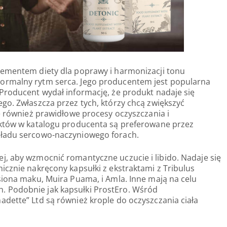
lementem diety dla poprawy i harmonizacji tonu
ormalny rytm serca. Jego producentem jest popularna
Producent wydał informację, że produkt nadaje się
go. Zwłaszcza przez tych, którzy chcą zwiększyć
je również prawidłowe procesy oczyszczania i
uktów w katalogu producenta są preferowane przez
kładu sercowo-naczyniowego forach.
, aby wzmocnić romantyczne uczucie i libido. Nadaje się
icznie nakręcony kapsułki z ekstraktami z Tribulus
siona maku, Muira Puama, i Amla. Inne mają na celu
 Podobnie jak kapsułki ProstEro. Wśród
dette” Ltd są również krople do oczyszczania ciała