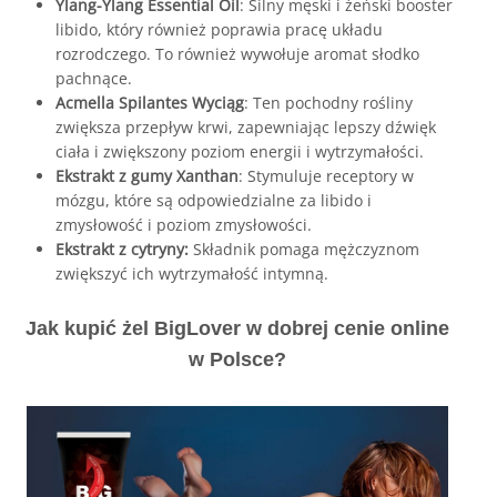
Ylang-Ylang Essential Oil
: Silny męski i żeński booster
libido, który również poprawia pracę układu
rozrodczego. To również wywołuje aromat słodko
pachnące.
Acmella Spilantes Wyciąg
: Ten pochodny rośliny
zwiększa przepływ krwi, zapewniając lepszy dźwięk
ciała i zwiększony poziom energii i wytrzymałości.
Ekstrakt z gumy Xanthan
: Stymuluje receptory w
mózgu, które są odpowiedzialne za libido i
zmysłowość i poziom zmysłowości.
Ekstrakt z cytryny:
Składnik pomaga mężczyznom
zwiększyć ich wytrzymałość intymną.
Jak kupić żel BigLover w dobrej cenie online
w Polsce?