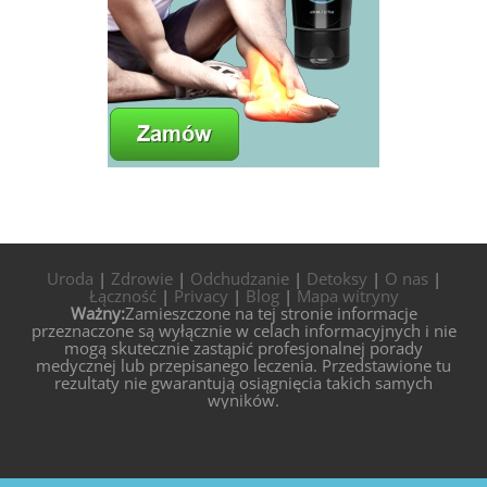
Uroda
|
Zdrowie
|
Odchudzanie
|
Detoksy
|
O nas
|
Łączność
|
Privacy
|
Blog
|
Mapa witryny
Ważny:
Zamieszczone na tej stronie informacje
przeznaczone są wyłącznie w celach informacyjnych i nie
mogą skutecznie zastąpić profesjonalnej porady
medycznej lub przepisanego leczenia. Przedstawione tu
rezultaty nie gwarantują osiągnięcia takich samych
wyników.