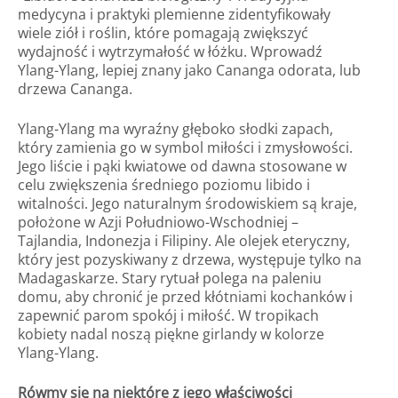
medycyna i praktyki plemienne zidentyfikowały
wiele ziół i roślin, które pomagają zwiększyć
wydajność i wytrzymałość w łóżku. Wprowadź
Ylang-Ylang, lepiej znany jako Cananga odorata, lub
drzewa Cananga.
Ylang-Ylang ma wyraźny głęboko słodki zapach,
który zamienia go w symbol miłości i zmysłowości.
Jego liście i pąki kwiatowe od dawna stosowane w
celu zwiększenia średniego poziomu libido i
witalności. Jego naturalnym środowiskiem są kraje,
położone w Azji Południowo-Wschodniej –
Tajlandia, Indonezja i Filipiny. Ale olejek eteryczny,
który jest pozyskiwany z drzewa, występuje tylko na
Madagaskarze. Stary rytuał polega na paleniu
domu, aby chronić je przed kłótniami kochanków i
zapewnić parom spokój i miłość. W tropikach
kobiety nadal noszą piękne girlandy w kolorze
Ylang-Ylang.
Rówmy się na niektóre z jego właściwości