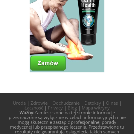
Uroda
|
Zdrowie
|
Odchudzanie
|
Detoksy
|
O nas
|
Łączność
|
Privacy
|
Blog
|
Mapa witryny
Ważny:
Zamieszczone na tej stronie informacje
przeznaczone są wyłącznie w celach informacyjnych i nie
mogą skutecznie zastąpić profesjonalnej porady
medycznej lub przepisanego leczenia. Przedstawione tu
rezultaty nie gwarantują osiągnięcia takich samych