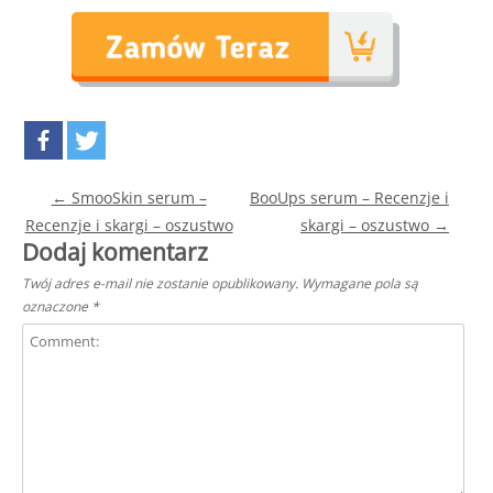
Post navigation
←
SmooSkin serum –
BooUps serum – Recenzje i
Recenzje i skargi – oszustwo
skargi – oszustwo
→
Dodaj komentarz
Twój adres e-mail nie zostanie opublikowany.
Wymagane pola są
oznaczone
*