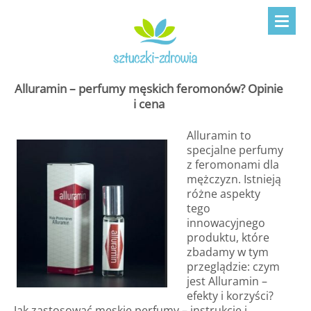
Alluramin – perfumy męskich feromonów? Opinie
i cena
Alluramin to
specjalne perfumy
z feromonami dla
mężczyzn. Istnieją
różne aspekty
tego
innowacyjnego
produktu, które
zbadamy w tym
przeglądzie: czym
jest Alluramin –
efekty i korzyści?
Jak zastosować męskie perfumy – instrukcje i