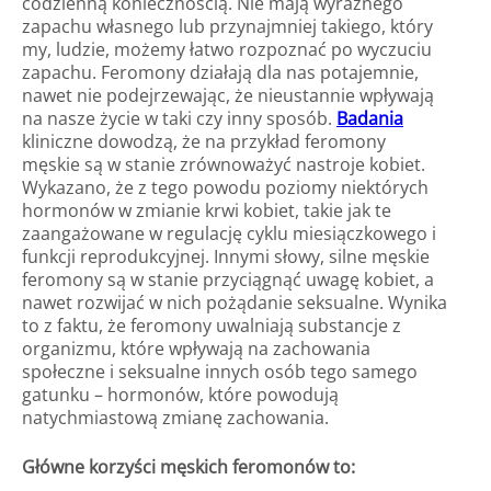
codzienną koniecznością. Nie mają wyraźnego
zapachu własnego lub przynajmniej takiego, który
my, ludzie, możemy łatwo rozpoznać po wyczuciu
zapachu. Feromony działają dla nas potajemnie,
nawet nie podejrzewając, że nieustannie wpływają
na nasze życie w taki czy inny sposób.
Badania
kliniczne dowodzą, że na przykład feromony
męskie są w stanie zrównoważyć nastroje kobiet.
Wykazano, że z tego powodu poziomy niektórych
hormonów w zmianie krwi kobiet, takie jak te
zaangażowane w regulację cyklu miesiączkowego i
funkcji reprodukcyjnej. Innymi słowy, silne męskie
feromony są w stanie przyciągnąć uwagę kobiet, a
nawet rozwijać w nich pożądanie seksualne. Wynika
to z faktu, że feromony uwalniają substancje z
organizmu, które wpływają na zachowania
społeczne i seksualne innych osób tego samego
gatunku – hormonów, które powodują
natychmiastową zmianę zachowania.
Główne korzyści męskich feromonów to: