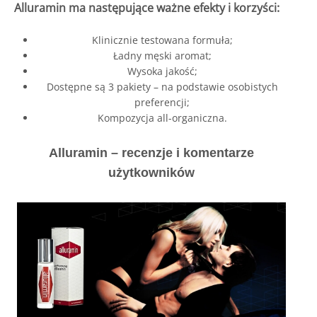
Alluramin ma następujące ważne efekty i korzyści:
Klinicznie testowana formuła;
Ładny męski aromat;
Wysoka jakość;
Dostępne są 3 pakiety – na podstawie osobistych
preferencji;
Kompozycja all-organiczna.
Alluramin – recenzje i komentarze
użytkowników