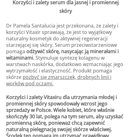
Korzyści i zalety serum dla jasnej i promiennej
skóry
Dr Pamela Santalucia jest przekonana, że zalety i
korzyści Vitaxir sprawiają, że jest to wyjątkowy
naturalny kosmetyk do aktywnej regeneracji
starzejącej się skóry. Serum przeciwstarzeniowe
pomaga
odżywić skórę, nasycając ją minerałami i
witaminami.
Stymuluje syntezę kolagenu w
warstwach naskórka, dodatkowo wzmacniając jego
wytrzymałość i elastyczność. Produkt pomaga
skórze
pozbyć się zmarszczek, drobnych linii i
worków pod oczami.
Korzyści i zalety Vitaxiru dla utrzymania młodej i
promiennej skóry spowodowały wzrost jego
sprzedaży w Polsce. Wiele kobiet, które właśnie
skończyły 30 lat, polega na tym serum, aby uzyskać
promienną skórę, ponieważ chcą zapewnić
naturalną pielęgnację swojej skórze właściwej.
Środek ten pomaga im utrzymać prawidłowy