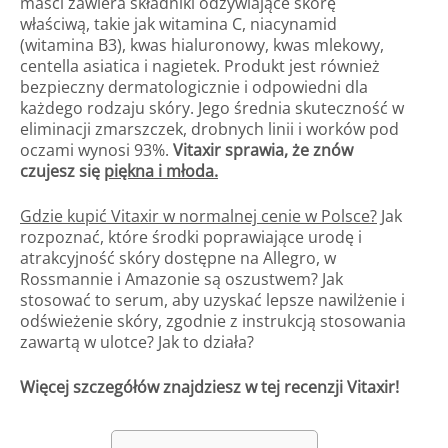
maści zawiera składniki odżywiające skórę
właściwą, takie jak witamina C, niacynamid
(witamina B3), kwas hialuronowy, kwas mlekowy,
centella asiatica i nagietek. Produkt jest również
bezpieczny dermatologicznie i odpowiedni dla
każdego rodzaju skóry. Jego średnia skuteczność w
eliminacji zmarszczek, drobnych linii i worków pod
oczami wynosi 93%.
Vitaxir sprawia, że znów
czujesz się
piękna i młoda.
Gdzie kupić Vitaxir w normalnej cenie w Polsce?
Jak
rozpoznać, które środki poprawiające urodę i
atrakcyjność skóry dostępne na Allegro, w
Rossmannie i Amazonie są oszustwem? Jak
stosować to serum, aby uzyskać lepsze nawilżenie i
odświeżenie skóry, zgodnie z instrukcją stosowania
zawartą w ulotce? Jak to działa?
Więcej szczegółów znajdziesz w tej recenzji Vitaxir!