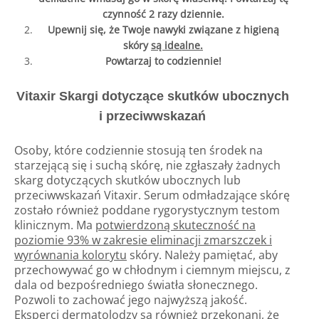
czynność 2 razy dziennie.
Upewnij się, że Twoje nawyki związane z higieną
skóry
są idealne.
Powtarzaj to codziennie!
Vitaxir Skargi dotyczące skutków ubocznych
i przeciwwskazań
Osoby, które codziennie stosują ten środek na
starzejącą się i suchą skórę, nie zgłaszały żadnych
skarg dotyczących skutków ubocznych lub
przeciwwskazań Vitaxir. Serum odmładzające skórę
zostało również poddane rygorystycznym testom
klinicznym. Ma
potwierdzoną skuteczność na
poziomie 93% w zakresie eliminacji zmarszczek i
wyrównania kolorytu
skóry. Należy pamiętać, aby
przechowywać go w chłodnym i ciemnym miejscu, z
dala od bezpośredniego światła słonecznego.
Pozwoli to zachować jego najwyższą jakość.
Eksperci dermatolodzy są również przekonani, że