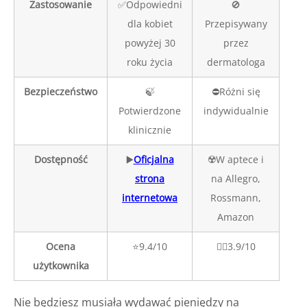
Zastosowanie
✅Odpowiedni
🚫
dla kobiet
Przepisywany
powyżej 30
przez
roku życia
dermatologa
Bezpieczeństwo
🍃
⛔️Różni się
Potwierdzone
indywidualnie
klinicznie
Dostępność
▶️
Oficjalna
☢️W aptece i
strona
na Allegro,
internetowa
Rossmann,
Amazon
Ocena
⭐️9.4/10
👎🏼3.9/10
użytkownika
Nie będziesz musiała wydawać pieniędzy na