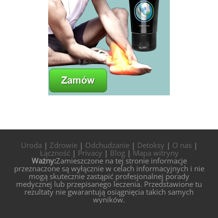
Uroda
|
Zdrowie
|
Odchudzanie
|
Detoksy
|
O nas
|
Łączność
|
Privacy
|
Blog
|
Mapa witryny
Ważny:
Zamieszczone na tej stronie informacje
przeznaczone są wyłącznie w celach informacyjnych i nie
mogą skutecznie zastąpić profesjonalnej porady
medycznej lub przepisanego leczenia. Przedstawione tu
rezultaty nie gwarantują osiągnięcia takich samych
wyników.