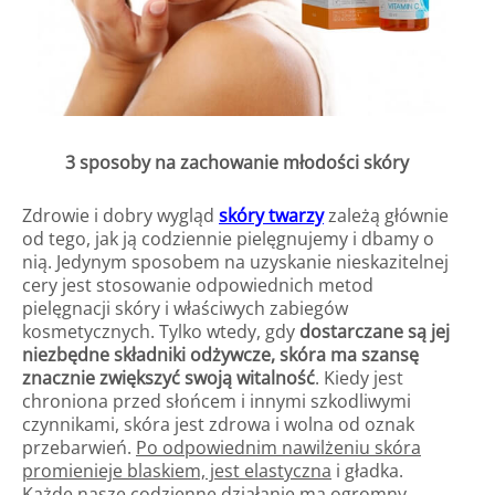
3 sposoby na zachowanie młodości skóry
Zdrowie i dobry wygląd
skóry twarzy
zależą głównie
od tego, jak ją codziennie pielęgnujemy i dbamy o
nią. Jedynym sposobem na uzyskanie nieskazitelnej
cery jest stosowanie odpowiednich metod
pielęgnacji skóry i właściwych zabiegów
kosmetycznych. Tylko wtedy, gdy
dostarczane są jej
niezbędne składniki odżywcze, skóra ma szansę
znacznie zwiększyć swoją witalność
. Kiedy jest
chroniona przed słońcem i innymi szkodliwymi
czynnikami, skóra jest zdrowa i wolna od oznak
przebarwień.
Po odpowiednim nawilżeniu skóra
promienieje blaskiem, jest elastyczna
i gładka.
Każde nasze codzienne działanie ma ogromny