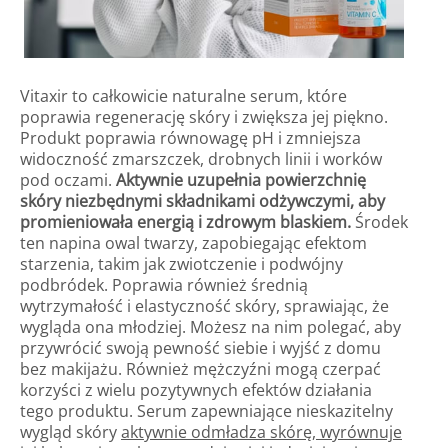
Vitaxir to całkowicie naturalne serum, które
poprawia regenerację skóry i zwiększa jej piękno.
Produkt poprawia równowagę pH i zmniejsza
widoczność zmarszczek, drobnych linii i worków
pod oczami.
Aktywnie uzupełnia powierzchnię
skóry niezbędnymi składnikami odżywczymi, aby
promieniowała energią i zdrowym blaskiem.
Środek
ten napina owal twarzy, zapobiegając efektom
starzenia, takim jak zwiotczenie i podwójny
podbródek. Poprawia również średnią
wytrzymałość i elastyczność skóry, sprawiając, że
wygląda ona młodziej. Możesz na nim polegać, aby
przywrócić swoją pewność siebie i wyjść z domu
bez makijażu. Również mężczyźni mogą czerpać
korzyści z wielu pozytywnych efektów działania
tego produktu. Serum zapewniające nieskazitelny
wygląd skóry
aktywnie odmładza skórę, wyrównuje