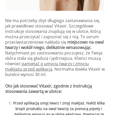
Nie ma potrzeby zbyt długiego zastanawiania się,
jak prawidłowo stosować Vitaxir. Szczegółowe
instrukcje stosowania znajdują się w ulotce, którą
można przeczytać i zapoznać się z nią. To serum
przeciwstarzeniowe nakłada się
miejscowo na owal
twarzy i wokół niego, delikatnie wmasowując
.
Natychmiast po zastosowaniu poczujesz, że Twoja
skóra stała się gładsza i jędrniejsza. Klienci muszą
również
pamiętać o umyciu twarzy i zmyciu
makijażu przed aplikacją
. Normalna dawka Vitaxir w
butelce wynosi 30 ml.
Oto jak stosować Vitaxir, zgodnie z instrukcją
stosowania zawartą w ulotce:
Przed aplikacją umyj twarz i zmyj makijaż. Nałóż kilka
kropli produktu na owal twarzy za pomocą pipety i
delikatnie wmasuj go w skórę właściwą. Powtarzaj tę