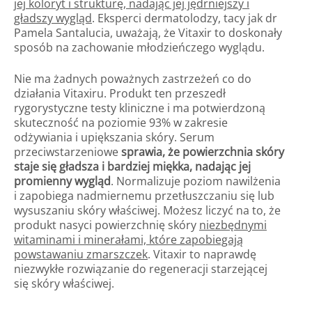
jej koloryt i strukturę, nadając jej jędrniejszy i
gładszy wygląd
. Eksperci dermatolodzy, tacy jak dr
Pamela Santalucia, uważają, że Vitaxir to doskonały
sposób na zachowanie młodzieńczego wyglądu.
Nie ma żadnych poważnych zastrzeżeń co do
działania Vitaxiru. Produkt ten przeszedł
rygorystyczne testy kliniczne i ma potwierdzoną
skuteczność na poziomie 93% w zakresie
odżywiania i upiększania skóry. Serum
przeciwstarzeniowe
sprawia, że powierzchnia skóry
staje się gładsza i bardziej miękka, nadając jej
promienny wygląd
. Normalizuje poziom nawilżenia
i zapobiega nadmiernemu przetłuszczaniu się lub
wysuszaniu skóry właściwej. Możesz liczyć na to, że
produkt nasyci powierzchnię skóry
niezbędnymi
witaminami i minerałami, które zapobiegają
powstawaniu zmarszczek
. Vitaxir to naprawdę
niezwykłe rozwiązanie do regeneracji starzejącej
się skóry właściwej.