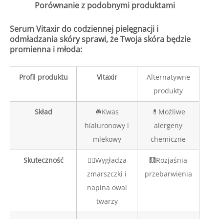
Porównanie z podobnymi produktami
Serum Vitaxir do codziennej pielęgnacji i
odmładzania skóry sprawi, że Twoja skóra będzie
promienna i młoda:
Profil produktu
Vitaxir
Alternatywne
produkty
Skład
☘️Kwas
💊Możliwe
hialuronowy i
alergeny
mlekowy
chemiczne
Skuteczność
👍🏼Wygładza
🩻Rozjaśnia
zmarszczki i
przebarwienia
napina owal
twarzy