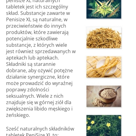
penisize XL naturalnych
tabletek jest ich szczególny
skład. Substancje zawarte w
Penisize XL są naturalne, w
przeciwieństwie do innych
produktów, które zawierają
potencjalnie szkodliwe
substancje, z których wiele
jest również sprzedawanych w
aptekach lub aptekach.
Składniki są starannie
dobrane, aby ożywić potężne
działanie synergiczne, które
może prowadzić do wyraźnej
poprawy zdolności
seksualnych. Wiele z nich
znajduje się w górnej ziół dla
zwiększenia libido męskiego i
żeńskiego.
Sześć naturalnych składników
tabletek PeniSize XL to: