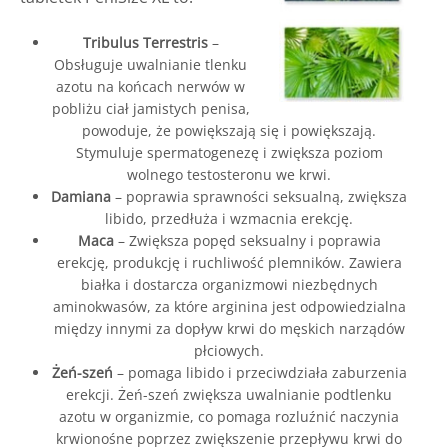
Tribulus Terrestris
–
Obsługuje uwalnianie tlenku
azotu na końcach nerwów w
pobliżu ciał jamistych penisa,
powoduje, że powiększają się i powiększają.
Stymuluje spermatogenezę i zwiększa poziom
wolnego testosteronu we krwi.
Damiana
– poprawia sprawności seksualną, zwiększa
libido, przedłuża i wzmacnia erekcję.
Maca
– Zwiększa popęd seksualny i poprawia
erekcję, produkcję i ruchliwość plemników. Zawiera
białka i dostarcza organizmowi niezbędnych
aminokwasów, za które arginina jest odpowiedzialna
między innymi za dopływ krwi do męskich narządów
płciowych.
Żeń-szeń
– pomaga libido i przeciwdziała zaburzenia
erekcji. Żeń-szeń zwiększa uwalnianie podtlenku
azotu w organizmie, co pomaga rozluźnić naczynia
krwionośne poprzez zwiększenie przepływu krwi do