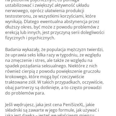
ustabilizować i zwiększyć aktywność układu
nerwowego, oprócz ułatwienia produkcji
testosteronu, ze wszystkimi korzyściami, które
wynikają. Dlatego ewentualna abstynencja przez
dłuższy okres, być może z powodu problemów z
erekcją lub innych, jest przyczyną serii dolegliwości
fizycznych i psychicznych.
Badania wykazały, że populacja mężczyzn twierdzi,
że uprawia seks kilka razy w tygodniu, ze względu
na zmęczenie i stres, ale także ze względu na
spadek pożądania seksualnego. Niektóre z nich
również cierpią z powodu powiększenie gruczołu
krokowego, które mogą być rzeczywiście
traktowane ziół. W takich przypadkach, oczywiście,
obaj partnerzy są dotknięte, a to często prowadzi
do problemów para.
Jeśli wędrujesz, jaka jest cena PeniSizeXL, jakie
składniki są zawarte w jego formule, jak używać i
jaka jest dawka – jesteś we właściwym miejscu.