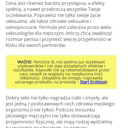
Cena jest również bardzo przystępna, a efekty
spełnią, a nawet przekroczą wszystkie Twoje
oczekiwania. Poprawisz nie tylko swoje życie
seksualne, ale także zdrowie seksualne i
samopoczucie. Formuła jest zalecana przez wielu
seksuologów dla mężczyzn, którzy chcą zwiększyć
rozmiar penisa i przynieść więcej przyjemności w
łóżku dla swoich partnerów.
WAŻNE
: PeniSize XL nie spełnia już oczekiwań
użytkowników i nie daje pożądanych efektów i
rezultatów. Kapsułki nie są rekomendowane przez
nasz zespół ze względu na zwiększoną ilość
reklamacji. Odsyłamy do innego, naprawdę
uznanego produktu na prostatę –
Start Erotique
!
Dobry seks nie tylko nagradza ciało i zmysły, ale
jest jedną z podstawowych cech zdrowia męskiego
organizmu (i nie tylko). Podczas stosunku
płciowego mężczyźni nie tylko doświadczają
przyjemności fizycznej, ale mają rodzaj wydzieliny
na poziomie psychicznym, co pomaga