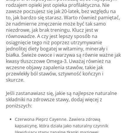
rodzajem opieki jest opieka profilaktyczna. Nie
zawsze poczujesz się jak 20-latek, bez względu na
to, jak bardzo się starasz. Warto również pamiętać,
że nadmierne zmęczenie może być tak samo
niezdrowe, jak brak treningu. Klucz jest w
równowadze. A czy jest lepszy sposób na
osiągnięcie tego niż poprzez utrzymywanie
jednolitej diety bogatej w witaminy, minerały i
białka. Świeże owoce i warzywa są równie ważne jak
kwasy tłuszczowe Omega-3. Uważaj również na
wczesne objawy zapalenia stawów, takie jak
przewlekły ból stawów, sztywność kończyn i
skurcze.
Jeśli zastanawiasz się, jakie są najlepsze naturalne
składniki na zdrowsze stawy, dodaj więcej z
poniższych:
Czerwona Pieprz Cayenne. Zawiera zdrową
kapsaicynę, która działa jako naturalny czynnik
likwidujący stany zapalne tkanki maziowej.