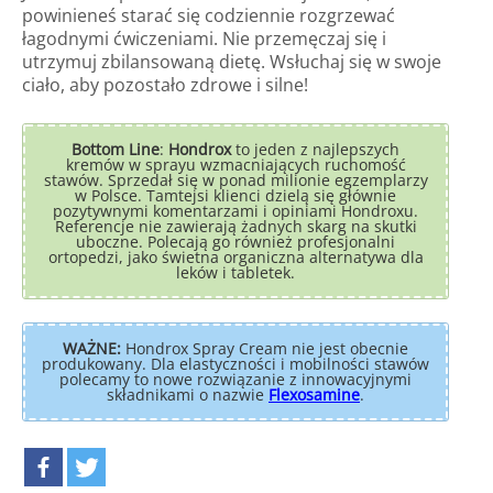
powinieneś starać się codziennie rozgrzewać
łagodnymi ćwiczeniami. Nie przemęczaj się i
utrzymuj zbilansowaną dietę. Wsłuchaj się w swoje
ciało, aby pozostało zdrowe i silne!
Bottom Line
:
Hondrox
to jeden z najlepszych
kremów w sprayu wzmacniających ruchomość
stawów. Sprzedał się w ponad milionie egzemplarzy
w Polsce. Tamtejsi klienci dzielą się głównie
pozytywnymi komentarzami i opiniami Hondroxu.
Referencje nie zawierają żadnych skarg na skutki
uboczne. Polecają go również profesjonalni
ortopedzi, jako świetna organiczna alternatywa dla
leków i tabletek.
WAŻNE:
Hondrox Spray Cream nie jest obecnie
produkowany. Dla elastyczności i mobilności stawów
polecamy to nowe rozwiązanie z innowacyjnymi
składnikami o nazwie
Flexosamine
.