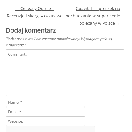
Post navigation
←
Celleasy Opinie –
Guavital+ – proszek na
Recenzje i skargi – oszustwo
odchudzanie w super cenie
polecany w Polsce
→
Dodaj komentarz
Twój adres e-mail nie zostanie opublikowany.
Wymagane pola są
oznaczone
*