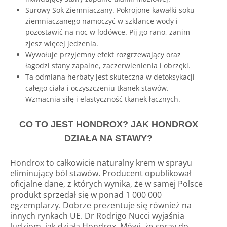
Surowy Sok Ziemniaczany. Pokrojone kawałki soku
ziemniaczanego namoczyć w szklance wody i
pozostawić na noc w lodówce. Pij go rano, zanim
zjesz więcej jedzenia.
Wywołuje przyjemny efekt rozgrzewający oraz
łagodzi stany zapalne, zaczerwienienia i obrzęki.
Ta odmiana herbaty jest skuteczna w detoksykacji
całego ciała i oczyszczeniu tkanek stawów.
Wzmacnia siłę i elastyczność tkanek łącznych.
CO TO JEST HONDROX? JAK HONDROX
DZIAŁA NA STAWY?
Hondrox to całkowicie naturalny krem ​​​​w sprayu
eliminujący ból stawów. Producent opublikował
oficjalne dane, z których wynika, że ​​w samej Polsce
produkt sprzedał się w ponad 1 000 000
egzemplarzy. Dobrze prezentuje się również na
innych rynkach UE. Dr Rodrigo Nucci wyjaśnia
ludziom, jak działa Hondrox. Mówi, że spray do