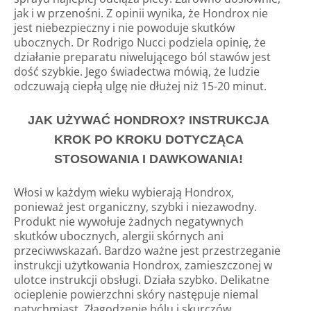
jak i w przenośni. Z opinii wynika, że Hondrox nie
jest niebezpieczny i nie powoduje skutków
ubocznych. Dr Rodrigo Nucci podziela opinię, że
działanie preparatu niwelującego ból stawów jest
dość szybkie. Jego świadectwa mówią, że ludzie
odczuwają ciepłą ulgę nie dłużej niż 15-20 minut.
JAK UŻYWAĆ HONDROX? INSTRUKCJA
KROK PO KROKU DOTYCZĄCA
STOSOWANIA I DAWKOWANIA!
Włosi w każdym wieku wybierają Hondrox,
ponieważ jest organiczny, szybki i niezawodny.
Produkt nie wywołuje żadnych negatywnych
skutków ubocznych, alergii skórnych ani
przeciwwskazań. Bardzo ważne jest przestrzeganie
instrukcji użytkowania Hondrox, zamieszczonej w
ulotce instrukcji obsługi. Działa szybko. Delikatne
ocieplenie powierzchni skóry następuje niemal
natychmiast. Złagodzenie bólu i skurczów