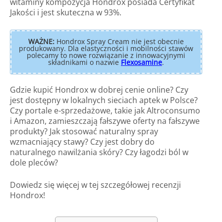
witaminy kompozycja Hondrox posiada Certyfikat
Jakości i jest skuteczna w 93%.
WAŻNE:
Hondrox Spray Cream nie jest obecnie
produkowany. Dla elastyczności i mobilności stawów
polecamy to nowe rozwiązanie z innowacyjnymi
składnikami o nazwie
Flexosamine
.
Gdzie kupić Hondrox w dobrej cenie online? Czy
jest dostępny w lokalnych sieciach aptek w Polsce?
Czy portale e-sprzedażowe, takie jak Altroconsumo
i Amazon, zamieszczają fałszywe oferty na fałszywe
produkty? Jak stosować naturalny spray
wzmacniający stawy? Czy jest dobry do
naturalnego nawilżania skóry? Czy łagodzi ból w
dole pleców?
Dowiedz się więcej w tej szczegółowej recenzji
Hondrox!