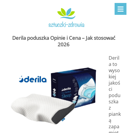
Derila poduszka Opinie i Cena – Jak stosować
2026
Deril
a to
wyso
kiej
jakoś
ci
podu
szka
z
piank
ą
zapa
mięt