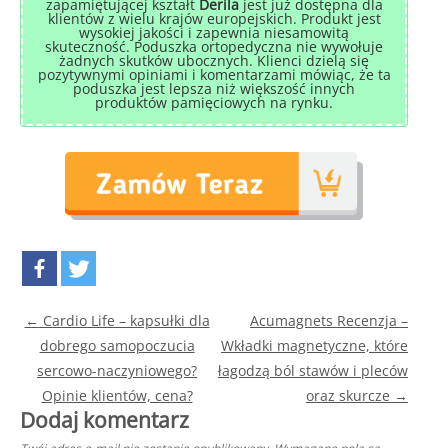
zapamiętującej kształt
Derila
jest już dostępna dla
klientów z wielu krajów europejskich. Produkt jest
wysokiej jakości i zapewnia niesamowitą
skuteczność. Poduszka ortopedyczna nie wywołuje
żadnych skutków ubocznych. Klienci dzielą się
pozytywnymi opiniami i komentarzami mówiąc, że ta
poduszka jest lepsza niż większość innych
produktów pamięciowych na rynku.
Post navigation
←
Cardio Life – kapsułki dla
Acumagnets Recenzja –
dobrego samopoczucia
Wkładki magnetyczne, które
sercowo-naczyniowego?
łagodzą ból stawów i pleców
Opinie klientów, cena?
oraz skurcze
→
Dodaj komentarz