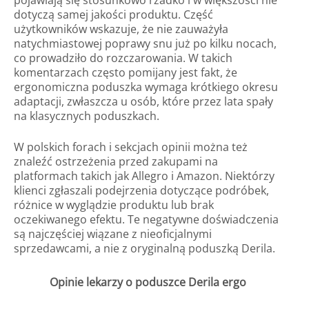
pojawiają się stosunkowo rzadko i w większości nie
dotyczą samej jakości produktu. Część
użytkowników wskazuje, że nie zauważyła
natychmiastowej poprawy snu już po kilku nocach,
co prowadziło do rozczarowania. W takich
komentarzach często pomijany jest fakt, że
ergonomiczna poduszka wymaga krótkiego okresu
adaptacji, zwłaszcza u osób, które przez lata spały
na klasycznych poduszkach.
W polskich forach i sekcjach opinii można też
znaleźć ostrzeżenia przed zakupami na
platformach takich jak Allegro i Amazon. Niektórzy
klienci zgłaszali podejrzenia dotyczące podróbek,
różnice w wyglądzie produktu lub brak
oczekiwanego efektu. Te negatywne doświadczenia
są najczęściej wiązane z nieoficjalnymi
sprzedawcami, a nie z oryginalną poduszką Derila.
Opinie lekarzy o poduszce Derila ergo