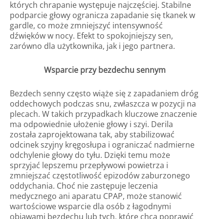
których chrapanie występuje najczęściej. Stabilne
podparcie głowy ogranicza zapadanie się tkanek w
gardle, co może zmniejszyć intensywność
dźwięków w nocy. Efekt to spokojniejszy sen,
zarówno dla użytkownika, jak i jego partnera.
Wsparcie przy bezdechu sennym
Bezdech senny często wiąże się z zapadaniem dróg
oddechowych podczas snu, zwłaszcza w pozycji na
plecach. W takich przypadkach kluczowe znaczenie
ma odpowiednie ułożenie głowy i szyi. Derila
została zaprojektowana tak, aby stabilizować
odcinek szyjny kręgosłupa i ograniczać nadmierne
odchylenie głowy do tyłu. Dzięki temu może
sprzyjać lepszemu przepływowi powietrza i
zmniejszać częstotliwość epizodów zaburzonego
oddychania. Choć nie zastępuje leczenia
medycznego ani aparatu CPAP, może stanowić
wartościowe wsparcie dla osób z łagodnymi
objawami bezdechu lub tych, które chcą poprawić