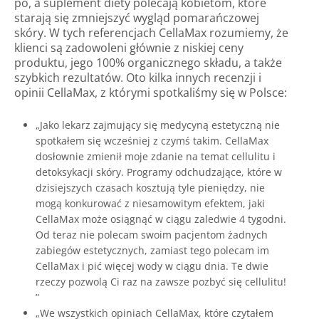
po, a suplement diety polecają kobietom, które
starają się zmniejszyć wygląd pomarańczowej
skóry. W tych referencjach CellaMax rozumiemy, że
klienci są zadowoleni głównie z niskiej ceny
produktu, jego 100% organicznego składu, a także
szybkich rezultatów. Oto kilka innych recenzji i
opinii CellaMax, z którymi spotkaliśmy się w Polsce:
„Jako lekarz zajmujący się medycyną estetyczną nie
spotkałem się wcześniej z czymś takim. CellaMax
dosłownie zmienił moje zdanie na temat cellulitu i
detoksykacji skóry. Programy odchudzające, które w
dzisiejszych czasach kosztują tyle pieniędzy, nie
mogą konkurować z niesamowitym efektem, jaki
CellaMax może osiągnąć w ciągu zaledwie 4 tygodni.
Od teraz nie polecam swoim pacjentom żadnych
zabiegów estetycznych, zamiast tego polecam im
CellaMax i pić więcej wody w ciągu dnia. Te dwie
rzeczy pozwolą Ci raz na zawsze pozbyć się cellulitu!
”
„We wszystkich opiniach CellaMax, które czytałem