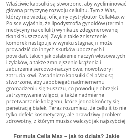
Właściwie kapsułki są stworzone, aby wyeliminować
główną przyczynę rozwoju cellulitu. Tym z Was,
którzy nie wiedzą, oficjalny dystrybutor CellaMax w
Polsce wyjaśnia, że ​​lipodystrofia gynoidów (termin
medycyny na cellulit) wynika ze zdegenerowanej
tkanki tłuszczowej. Zwykle takie zniszczenie
komórek następuje w wyniku stagnacji i może
prowadzić do innych skutków ubocznych i
powikłań, takich jak osłabienie naczyń włosowatych
i żylaków, a także zmniejszenie krążenia i
zaburzenia sercowo-naczyniowe, nowotwory i
zatrucia krwi. Zasadniczo kapsułki CellaMax są
stworzone, aby zapobiegać nadmiernemu
gromadzeniu się tłuszczu, co powoduje obrzęk i
zatrzymywanie wilgoci, a także nadmierne
przetwarzanie kolagenu, które jednak kończy się
penetracją białek. Teraz rozumiesz, że cellulit to nie
tylko defekt kosmetyczny, ale prawdziwy problem
zdrowotny, z którym musisz walczyć jak najszybciej.
Formuła Cella Max – jak to działa? Jakie