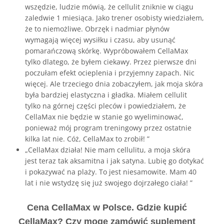
wszędzie, ludzie mówią, że cellulit zniknie w ciągu
zaledwie 1 miesiąca. Jako trener osobisty wiedziałem,
że to niemożliwe. Obrzęk i nadmiar płynów
wymagają więcej wysiłku i czasu, aby usunąć
pomarańczową skórkę. Wypróbowałem CellaMax
tylko dlatego, że byłem ciekawy. Przez pierwsze dni
poczułam efekt ocieplenia i przyjemny zapach. Nic
więcej. Ale trzeciego dnia zobaczyłem, jak moja skóra
była bardziej elastyczna i gładka. Miałem cellulit
tylko na górnej części pleców i powiedziałem, że
CellaMax nie będzie w stanie go wyeliminować,
ponieważ mój program treningowy przez ostatnie
kilka lat nie. Cóż, CellaMax to zrobił! ”
„CellaMax działa! Nie mam cellulitu, a moja skóra
jest teraz tak aksamitna i jak satyna. Lubię go dotykać
i pokazywać na plaży. To jest niesamowite. Mam 40
lat i nie wstydzę się już swojego dojrzałego ciała! ”
Cena CellaMax w Polsce. Gdzie kupić
CellaMax? Czy mogę zamówić suplement