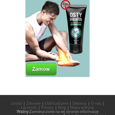
Uroda
|
Zdrowie
|
Odchudzanie
|
Detoksy
|
O nas
|
Łączność
|
Privacy
|
Blog
|
Mapa witryny
Ważny:
Zamieszczone na tej stronie informacje