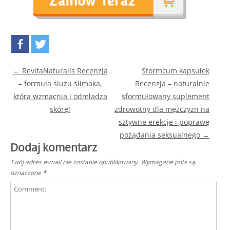
Post navigation
←
RevitaNaturalis Recenzja
Stormcum kapsułek
– formuła śluzu ślimaka,
Recenzja – naturalnie
która wzmacnia i odmładza
sformułowany suplement
skórę!
zdrowotny dla mężczyzn na
sztywne erekcje i poprawę
pożądania seksualnego
→
Dodaj komentarz
Twój adres e-mail nie zostanie opublikowany.
Wymagane pola są
oznaczone
*